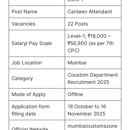
Post Name
Canteen Attendant
Vacancies
22 Posts
Level–1, ₹18,000 –
Salary/ Pay Scale
₹56,900 (as per 7th
CPC)
Job Location
Mumbai
Coustom Department
Category
Recruitment 2025
Mode of Apply
Offline
Application form
18 October to 16
filling date
November 2025
mumbaicustomszone
Official Website