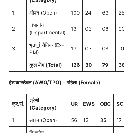
(
Category)
1
ओपन (Open)
100
24
63
25
विभागीय
2
13
03
08
03
(Departmental)
भूतपूर्व सैनिक (Ex-
3
13
03
08
10
SM)
कुल योग (
Total)
126
30
79
38
हेड कांस्टेबल (AWO/TPO) – महिला (Female)
श्रेणी
क्र.सं.
UR
EWS
OBC
SC
S
(
Category)
1
ओपन (Open)
56
13
35
17
1
विभागीय