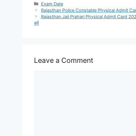
Categories
Exam Date
Rajasthan Police Constable Physical Admit Card 2025
Rajasthan Jail Prahari Physical Admit Card 2025: राज
करें
Leave a Comment
Comment