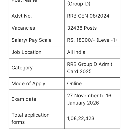
Post Name
(Group-D)
Advt No.
RRB CEN 08/2024
Vacancies
32438 Posts
Salary/ Pay Scale
RS. 18000/- (Level-1)
Job Location
All India
RRB Group D Admit
Category
Card 2025
Mode of Apply
Online
27 November to 16
Exam date
January 2026
Total application
1,08,22,423
forms