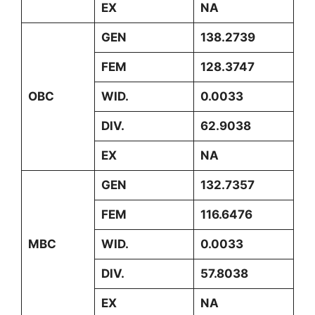
EX
NA
GEN
138.2739
FEM
128.3747
OBC
WID.
0.0033
DIV.
62.9038
EX
NA
GEN
132.7357
FEM
116.6476
MBC
WID.
0.0033
DIV.
57.8038
EX
NA