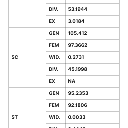
DIV.
53.1944
EX
3.0184
GEN
105.412
FEM
97.3662
SC
WID.
0.2731
DIV.
45.1998
EX
NA
GEN
95.2353
FEM
92.1806
ST
WID.
0.0033