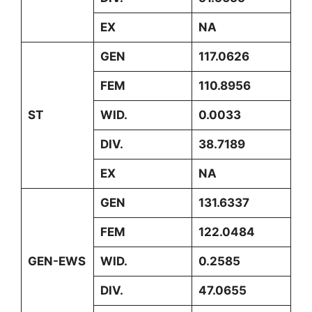
EX
NA
GEN
117.0626
FEM
110.8956
ST
WID.
0.0033
DIV.
38.7189
EX
NA
GEN
131.6337
FEM
122.0484
GEN-EWS
WID.
0.2585
DIV.
47.0655