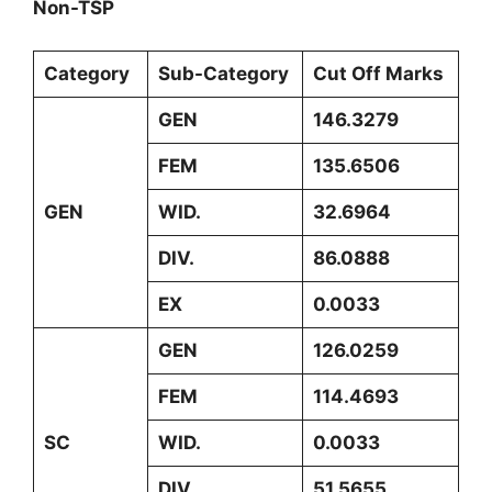
Non-TSP
Category
Sub-Category
Cut Off Marks
GEN
146.3279
FEM
135.6506
GEN
WID.
32.6964
DIV.
86.0888
EX
0.0033
GEN
126.0259
FEM
114.4693
SC
WID.
0.0033
DIV.
51.5655