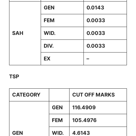
GEN
0.0143
FEM
0.0033
SAH
WID.
0.0033
DIV.
0.0033
EX
–
TSP
CATEGORY
CUT OFF MARKS
GEN
116.4909
FEM
105.4976
GEN
WID.
4.6143