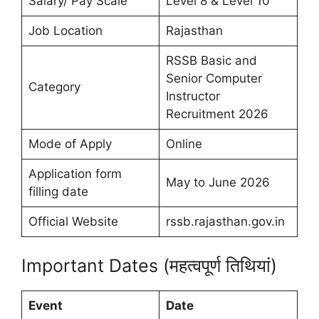
Salary/ Pay Scale
Level 8 & Level 10
Job Location
Rajasthan
RSSB Basic and
Senior Computer
Category
Instructor
Recruitment 2026
Mode of Apply
Online
Application form
May to June 2026
filling date
Official Website
rssb.rajasthan.gov.in
Important Dates (महत्वपूर्ण तिथियां)
Event
Date