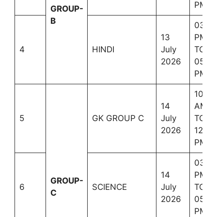
PM
GROUP-
B
03:0
13
PM
4
HINDI
July
TO
2026
05:3
PM
10:00
14
AM
5
GK GROUP C
July
TO
2026
12:00
PM
03:0
14
PM
GROUP-
6
SCIENCE
July
TO
C
2026
05:3
PM