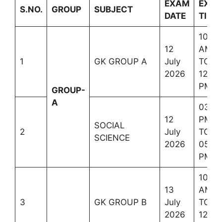
EXAM
EXA
S.NO.
GROUP
SUBJECT
DATE
TIME
10:00
12
AM
1
GK GROUP A
July
TO
2026
12:00
PM
GROUP-
A
03:0
12
PM
SOCIAL
2
July
TO
SCIENCE
2026
05:3
PM
10:00
13
AM
3
GK GROUP B
July
TO
2026
12:00