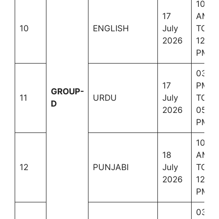
10:00
17
AM
10
ENGLISH
July
TO
2026
12:30
PM
03:0
17
PM
GROUP-
11
URDU
July
TO
D
2026
05:3
PM
10:00
18
AM
12
PUNJABI
July
TO
2026
12:30
PM
03:0