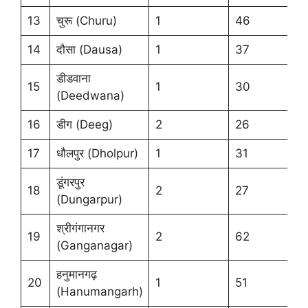
13
चुरू (Churu)
1
46
14
दौसा (Dausa)
1
37
डीडवाना
15
1
30
(Deedwana)
16
डीग (Deeg)
2
26
17
धौलपुर (Dholpur)
1
31
डूंगरपुर
18
2
27
(Dungarpur)
श्रीगंगानगर
19
2
62
(Ganganagar)
हनुमानगढ़
20
1
51
(Hanumangarh)