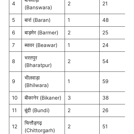
4
2
21
(Banswara)
5
बारां (Baran)
1
48
6
बाड़मेर (Barmer)
2
25
7
ब्यावर (Beawar)
1
24
भरतपुर
8
2
54
(Bharatpur)
भीलवाड़ा
9
1
59
(Bhilwara)
10
बीकानेर (Bikaner)
3
38
11
बूंदी (Bundi)
2
26
चित्तौड़गढ़
12
2
51
(Chittorgarh)