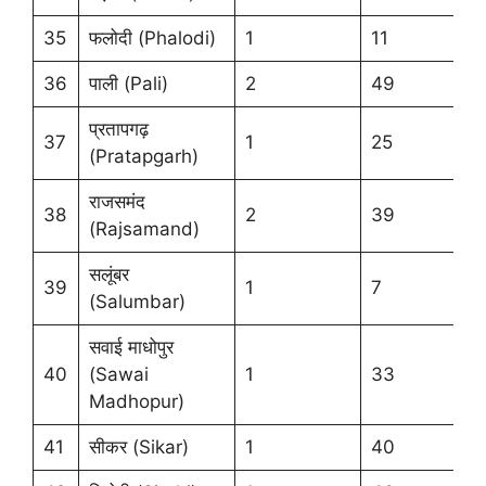
35
फलोदी (Phalodi)
1
11
36
पाली (Pali)
2
49
प्रतापगढ़
37
1
25
(Pratapgarh)
राजसमंद
38
2
39
(Rajsamand)
सलूंबर
39
1
7
(Salumbar)
सवाई माधोपुर
40
(Sawai
1
33
Madhopur)
41
सीकर (Sikar)
1
40