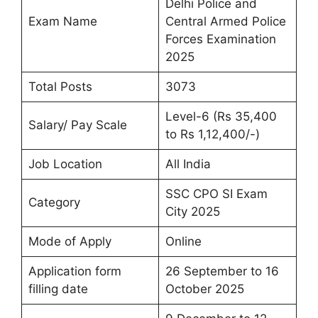
Delhi Police and
Exam Name
Central Armed Police
Forces Examination
2025
Total Posts
3073
Level-6 (Rs 35,400
Salary/ Pay Scale
to Rs 1,12,400/-)
Job Location
All India
SSC CPO SI Exam
Category
City 2025
Mode of Apply
Online
Application form
26 September to 16
filling date
October 2025