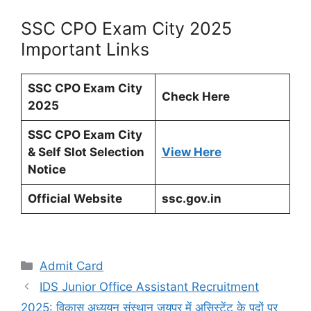
SSC CPO Exam City 2025
Important Links
SSC CPO Exam City
Check Here
2025
SSC CPO Exam City
& Self Slot Selection
View Here
Notice
Official Website
ssc.gov.in
Categories
Admit Card
IDS Junior Office Assistant Recruitment
2025: विकास अध्ययन संस्थान जयपुर में असिस्टेंट के पदों पर